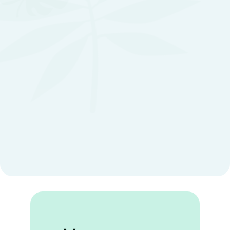
Demandez un devis 
gratuit !
Il vous suffit de quelques clics pour 
faire une demande en ligne.
Choisissez vos prestations
Indiquez vos coordonnées
Nous vous mettons en relation avec 
un paysagiste proche de chez vous
Devis