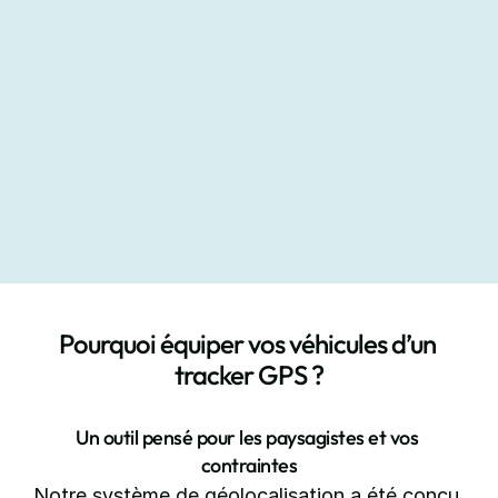
Valorisez vos prestations d’entretien to
50 % du montant de la prestation r
Éligible à l’avance immédiate de l’Ur
Augmentez la satisfaction et la récu
Adhérer à not
Pourquoi équiper vos véhicules d’un 
tracker GPS ?
Un outil pensé pour les paysagistes et vos 
contraintes
Notre système de géolocalisation a été conçu 